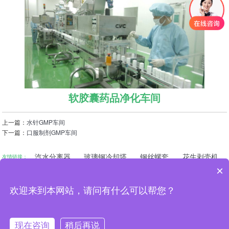
软胶囊药品净化车间
上一篇：
水针GMP车间
下一篇：
口服制剂GMP车间
汽水分离器
玻璃钢冷却塔
钢丝螺套
花生剥壳机
友情链接：
×
***电化教育馆
河南省教育厅
国家教育部
新乡市教育局
联系人：范先生
欢迎来到本网站，请问有什么可以帮您？
手机：15890153113
电话：0373-2710988
传真：0373-3806361
现在咨询
稍后再说