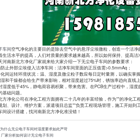
子车间
空气净化的主要目的是除去空气中的悬浮尘埃微粒，创造一个洁净
着生活水平的提高，人们对质量的要求越来越高，所以如何保持、提高洁
天河南新北方净化厂家就来给大家介绍一下无尘电子车间的参数要求：
为防止外部尘埃侵入洁净车间：洁净车间里面的正压值需>0.5mmAq；
净化间运转环境状况：温、湿度及微尘粒子数应每日定时量测，以确实掌
潮湿和干燥都会给生产带来影响，相对湿度超过75%时，锈蚀率趋向直线
对湿度低于45%，静电荷容易积聚，带来危害。在PCB生产过程中，湿
的基础问题。
北方净化公司在净化工程方面拥有二十几年的丰富经验，作为**的净化工
规划、设计、维护方案，派遣项目总监**负责工程现场管理，施工开始到
车间设计搭建，找河南新北方净化准没错！
：
为什么无尘电子车间对湿度要求如此严苛
：
厂家分析如何设计无尘电子车间