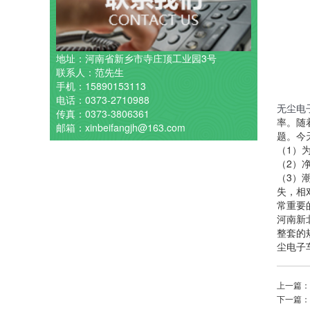
地址：河南省新乡市寺庄顶工业园3号
联系人：范先生
手机：15890153113
电话：0373-2710988
无尘电
传真：0373-3806361
率。随
邮箱：xinbeifangjh@163.com
题。今
（1）
（2）
（3）
失，相
常重要
河南新
整套的
尘电子
上一篇
下一篇