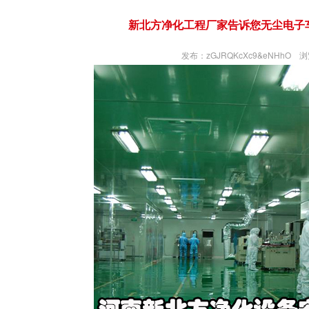
新北方净化工程厂家告诉您无尘电子
发布：zGJRQKcXc9&eNHhO 浏